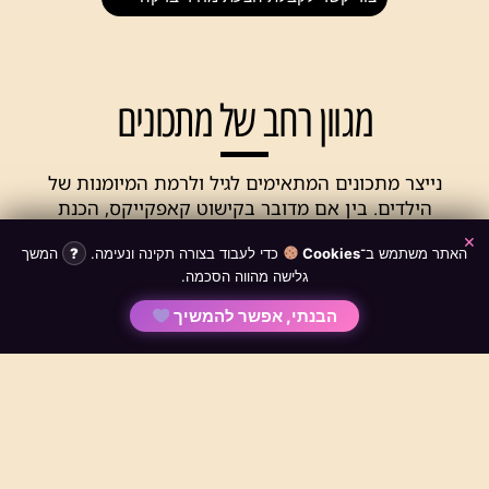
מגוון רחב של מתכונים
נייצר מתכונים המתאימים לגיל ולרמת המיומנות של
הילדים. בין אם מדובר בקישוט קאפקייקס, הכנת
פיצות מותאמות אישית או יצירת אומנות אכילה. נוודא
×
האתר משתמש ב־
Cookies
כדי לעבוד בצורה תקינה ונעימה.
?
המשך
שהמתכונים לא רק טעימים אלא גם מציעים מקום
Scroll
גלישה מהווה הסכמה.
ליצירתיות לילד\ה.
אדוובוט
to
הבנתי, אפשר להמשיך
צור קשר לקבלת הצעת מחיר בדקה
Top